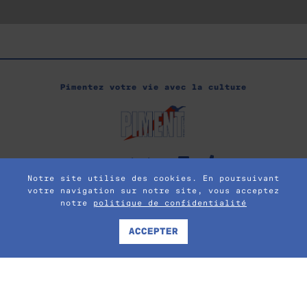
Pimentez votre vie avec la culture
nous contacter
Notre site utilise des cookies. En poursuivant
votre navigation sur notre site, vous acceptez
notre
politique de confidentialité
Fait avec
par
Caroline Guerineau
© 2024 - Tous droits réservés
politique de confidentialité
-
mentions légales
ACCEPTER